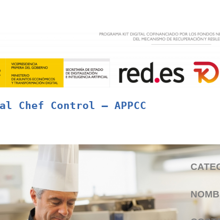
al Chef Control – APPCC
.
CATE
NOMBR